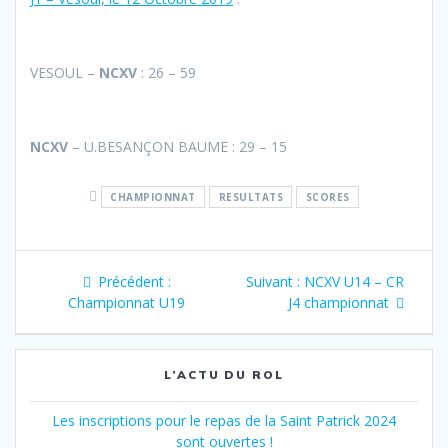
VESOUL –
NCXV
: 26 – 59
NCXV
– U.BESANÇON BAUME : 29 – 15
CHAMPIONNAT
RESULTATS
SCORES
Navigation
Article
Article
Précédent :
Suivant :
NCXV U14 – CR
de
précédent
suivant
Championnat U19
J4 championnat
:
:
l’article
L’ACTU DU ROL
Les inscriptions pour le repas de la Saint Patrick 2024
sont ouvertes !