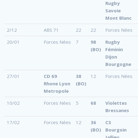
Rugby
Savoie
Mont Blanc
2/12
ABS 71
22
22
Forces Nées
20/01
Forces Nées
7
98
Rugby
(BO)
Féminin
Dijon
Bourgogne
27/01
CD 69
38
12
Forces Nées
Rhone Lyon
(BO)
Metropole
10/02
Forces Nées
5
68
Violettes
Bressanes
17/02
Forces Nées
12
36
CS
(BO)
Bourgoin
Jallieu