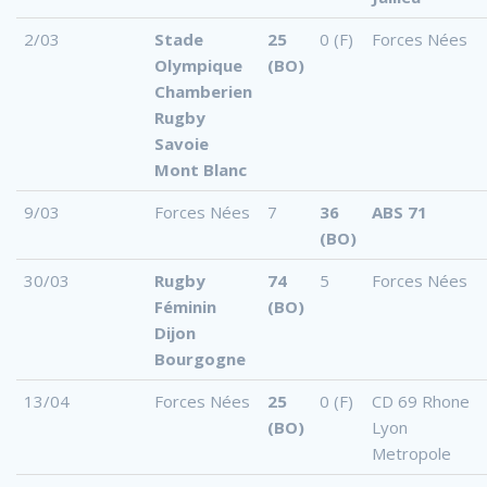
2/03
Stade
25
0 (F)
Forces Nées
Olympique
(BO)
Chamberien
Rugby
Savoie
Mont Blanc
9/03
Forces Nées
7
36
ABS 71
(BO)
30/03
Rugby
74
5
Forces Nées
Féminin
(BO)
Dijon
Bourgogne
13/04
Forces Nées
25
0 (F)
CD 69 Rhone
(BO)
Lyon
Metropole