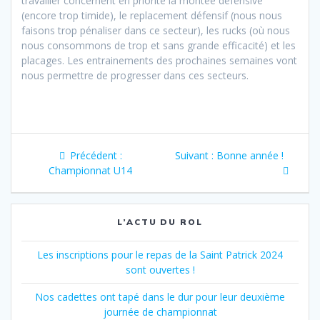
travailler concernent en priorité la montée défensive
(encore trop timide), le replacement défensif (nous nous
faisons trop pénaliser dans ce secteur), les rucks (où nous
nous consommons de trop et sans grande efficacité) et les
placages. Les entrainements des prochaines semaines vont
nous permettre de progresser dans ces secteurs.
Navigation
Article
Article
Précédent :
Suivant :
Bonne année !
de
précédent
suivant
Championnat U14
:
:
l’article
L’ACTU DU ROL
Les inscriptions pour le repas de la Saint Patrick 2024
sont ouvertes !
Nos cadettes ont tapé dans le dur pour leur deuxième
journée de championnat