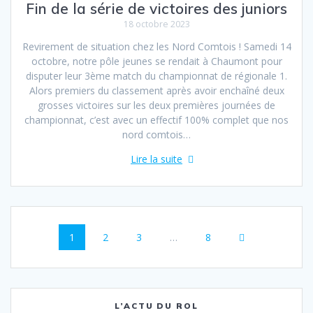
Fin de la série de victoires des juniors
18 octobre 2023
Revirement de situation chez les Nord Comtois ! Samedi 14
octobre, notre pôle jeunes se rendait à Chaumont pour
disputer leur 3ème match du championnat de régionale 1.
Alors premiers du classement après avoir enchaîné deux
grosses victoires sur les deux premières journées de
championnat, c’est avec un effectif 100% complet que nos
nord comtois…
Lire la suite
Navigation
Page
Page
Page
Page
1
2
3
…
8
au
sein
des
L’ACTU DU ROL