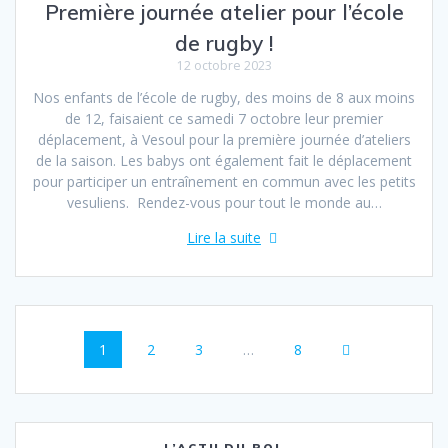
Première journée atelier pour l’école
de rugby !
12 octobre 2023
Nos enfants de l’école de rugby, des moins de 8 aux moins
de 12, faisaient ce samedi 7 octobre leur premier
déplacement, à Vesoul pour la première journée d’ateliers
de la saison. Les babys ont également fait le déplacement
pour participer un entraînement en commun avec les petits
vesuliens. Rendez-vous pour tout le monde au…
Lire la suite
Navigation
Page
Page
Page
Page
1
2
3
…
8
au
sein
L’ACTU DU ROL