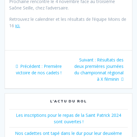
Prochaine rencontre le 4 novembre face au troisième
Saône Seille, chez l’adversaire.
Retrouvez le calendrier et les résultats de l’équipe Moins de
16
ici.
Navigation
Article
Suivant :
Résultats des
de
Article
suivant
Précédent :
Première
deux premières journées
précédent
:
victoire de nos cadets !
du championnat régional
l’article
:
à X féminin
L’ACTU DU ROL
Les inscriptions pour le repas de la Saint Patrick 2024
sont ouvertes !
Nos cadettes ont tapé dans le dur pour leur deuxième