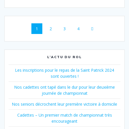
Navigation
Page
Page
Page
Page
1
2
3
4
au
sein
des
L’ACTU DU ROL
articles
Les inscriptions pour le repas de la Saint Patrick 2024
sont ouvertes !
Nos cadettes ont tapé dans le dur pour leur deuxième
journée de championnat
Nos seniors décrochent leur première victoire à domicile
Cadettes – Un premier match de championnat très
encourageant