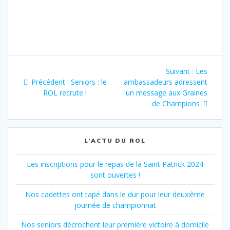
Navigation
Article
Suivant :
Les
de
Article
suivant
Précédent :
Seniors : le
ambassadeurs adressent
précédent
:
ROL recrute !
un message aux Graines
l’article
:
de Champions
L’ACTU DU ROL
Les inscriptions pour le repas de la Saint Patrick 2024
sont ouvertes !
Nos cadettes ont tapé dans le dur pour leur deuxième
journée de championnat
Nos seniors décrochent leur première victoire à domicile