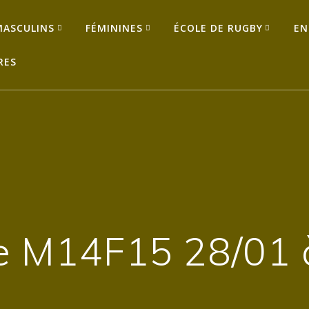
MASCULINS
FÉMININES
ÉCOLE DE RUGBY
EN
RES
re M14F15 28/01