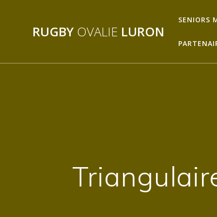
Passer
au
SENIORS 
RUGBY
OVALIE
LURON
contenu
PARTENAI
Triangulai