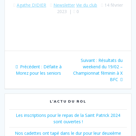
Agathe DIDIER
Newsletter
Vie du club
14 février
2023
|
0
Navigation
Article
Suivant :
Résultats du
de
Article
suivant
Précédent :
Défaite à
weekend du 19/02 –
précédent
:
Morez pour les seniors
Championnat féminin à X
l’article
:
BFC
L’ACTU DU ROL
Les inscriptions pour le repas de la Saint Patrick 2024
sont ouvertes !
Nos cadettes ont tapé dans le dur pour leur deuxième