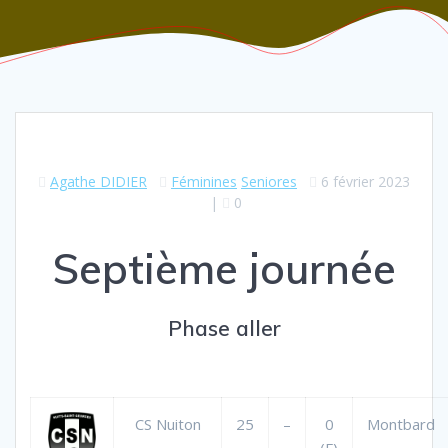
Agathe DIDIER
Féminines
Seniores
6 février 2023
|
0
Septième journée
Phase aller
CS Nuiton
25
–
0
Montbard
(F)