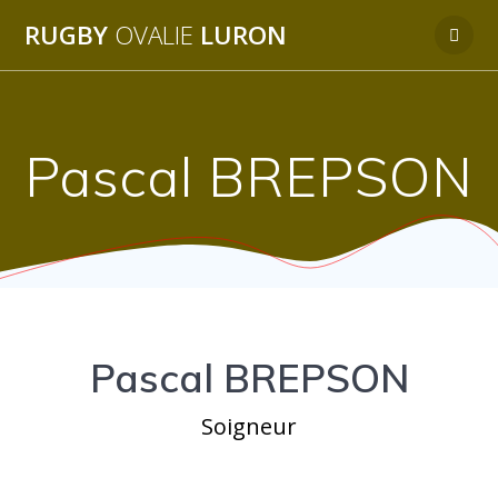
Passer
RUGBY
OVALIE
LURON
au
contenu
Pascal BREPSON
Pascal BREPSON
Soigneur