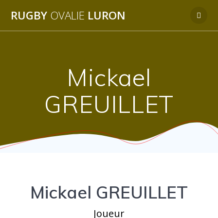
Passer
RUGBY
OVALIE
LURON
au
contenu
Mickael
GREUILLET
Mickael GREUILLET
Joueur