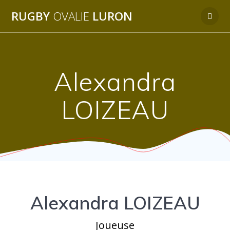
Passer
RUGBY
OVALIE
LURON
au
contenu
Alexandra
LOIZEAU
Alexandra LOIZEAU
Joueuse