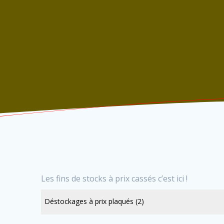
Les fins de stocks à prix cassés c’est ici !
Déstockages à prix plaqués
(2)