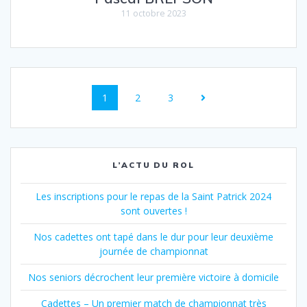
11 octobre 2023
Navigation
Page
Page
Page
1
2
3
au
sein
des
L’ACTU DU ROL
articles
Les inscriptions pour le repas de la Saint Patrick 2024
sont ouvertes !
Nos cadettes ont tapé dans le dur pour leur deuxième
journée de championnat
Nos seniors décrochent leur première victoire à domicile
Cadettes – Un premier match de championnat très