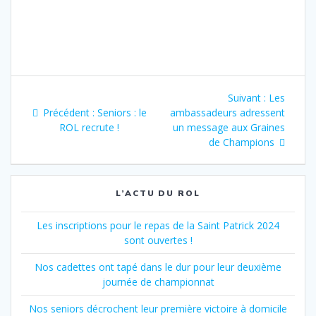
Navigation
Article
Suivant :
Les
de
Article
suivant
Précédent :
Seniors : le
ambassadeurs adressent
précédent
:
ROL recrute !
un message aux Graines
l’article
:
de Champions
L’ACTU DU ROL
Les inscriptions pour le repas de la Saint Patrick 2024
sont ouvertes !
Nos cadettes ont tapé dans le dur pour leur deuxième
journée de championnat
Nos seniors décrochent leur première victoire à domicile