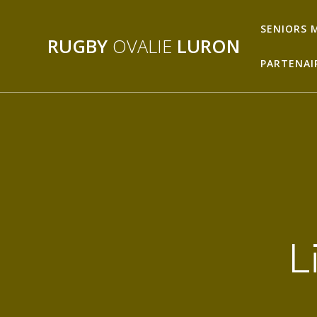
Passer
au
SENIORS 
RUGBY
OVALIE
LURON
contenu
PARTENAI
L