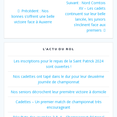
Article
Suivant :
Nord Comtois
de
suivant
XV – Les cadets
Article
Précédent :
Nos
:
continuent sur leur belle
précédent
lionnes s’offrent une belle
l’article
lancée, les juniors
:
victoire face à Auxerre
s’inclinent face aux
premiers
L’ACTU DU ROL
Les inscriptions pour le repas de la Saint Patrick 2024
sont ouvertes !
Nos cadettes ont tapé dans le dur pour leur deuxième
journée de championnat
Nos seniors décrochent leur première victoire à domicile
Cadettes – Un premier match de championnat très
encourageant