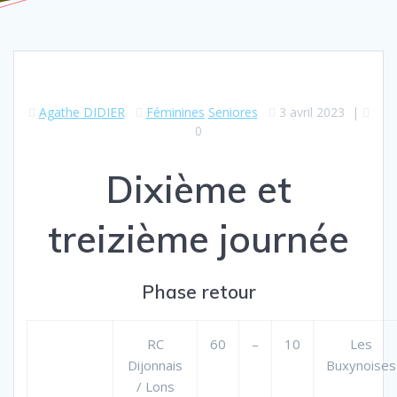
Agathe DIDIER
Féminines
Seniores
3 avril 2023
|
0
Dixième et
treizième journée
Phase retour
RC
60
–
10
Les
Dijonnais
Buxynoises
/ Lons