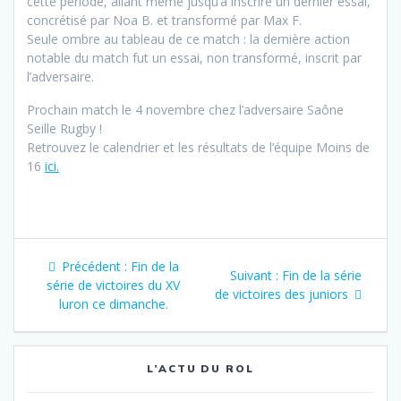
cette période, allant même jusqu’à inscrire un dernier essai,
concrétisé par Noa B. et transformé par Max F.
Seule ombre au tableau de ce match : la dernière action
notable du match fut un essai, non transformé, inscrit par
l’adversaire.
Prochain match le 4 novembre chez l’adversaire Saône
Seille Rugby !
Retrouvez le calendrier et les résultats de l’équipe Moins de
16
ici.
Navigation
Article
Précédent :
Fin de la
Article
Suivant :
Fin de la série
de
précédent
série de victoires du XV
suivant
de victoires des juniors
:
luron ce dimanche.
:
l’article
L’ACTU DU ROL