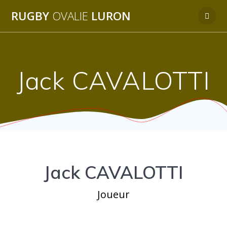
Passer
RUGBY
OVALIE
LURON
au
contenu
Jack CAVALOTTI
Jack CAVALOTTI
Joueur