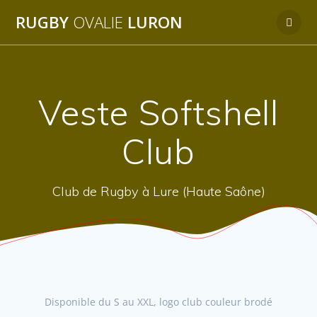
Passer
RUGBY
OVALIE
LURON
au
contenu
Veste Softshell
Club
Club de Rugby à Lure (Haute Saône)
Disponible du S au XXL, logo club couleur brodé