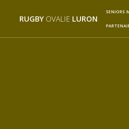
Passer
au
SENIORS 
RUGBY
OVALIE
LURON
contenu
PARTENAI